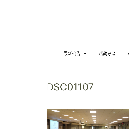
跳
至
內
容
最新公告
活動專區
DSC01107