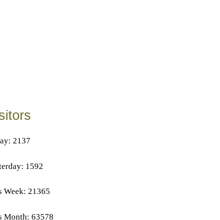
sitors
ay: 2137
terday: 1592
s Week: 21365
s Month: 63578