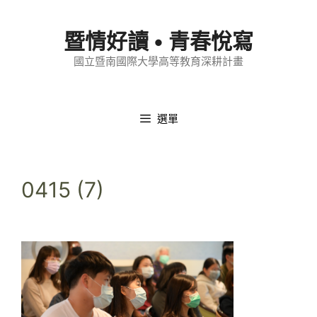
跳
至
暨情好讀 • 青春悅寫
內
國立暨南國際大學高等教育深耕計畫
容
選單
0415 (7)