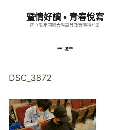
跳
至
暨情好讀 • 青春悅寫
內
國立暨南國際大學高等教育深耕計畫
容
選單
DSC_3872