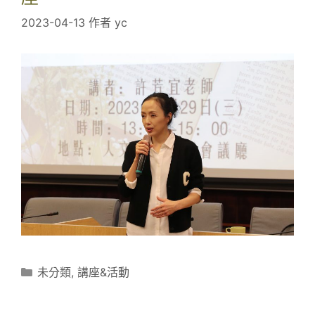
/
教
2023-04-13
1
作者
yc
師
8
知
張
能
芳
活
慈
動
詩
人
專
題
講
座
分
未分類
,
講座&活動
類