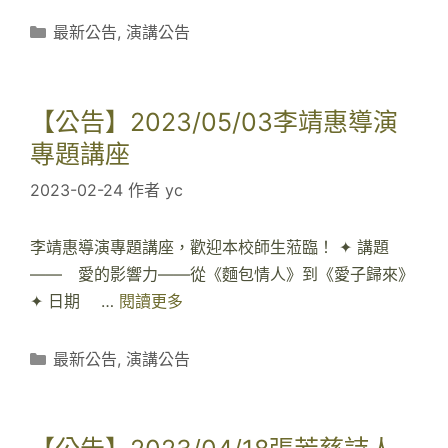
公
告
分
最新公告
,
演講公告
】
類
2
0
【公告】2023/05/03李靖惠導演
2
專題講座
3
2023-02-24
作者
yc
/
0
5
李靖惠導演專題講座，歡迎本校師生蒞臨！ ✦ 講題
/
—— 愛的影響力——從《麵包情人》到《愛子歸來》
1
✦ 日期 …
閱讀更多
【
1
公
陳
告
分
最新公告
,
演講公告
栢
】
類
青
2
作
0