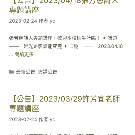
【公告】2023/04/18張芳慈詩人
家
2
專題講座
專
3
題
2023-02-24
作者
yc
/
講
0
座
5
張芳慈詩人專題講座，歡迎本校師生蒞臨！ ✦ 講題
/
—— 是光是影誰能究竟 ✦ 日期 —— 2023.04.18
0
…
閱讀更多
【
3
公
李
告
分
最新公告
,
演講公告
靖
】
類
惠
2
導
0
【公告】2023/03/29許芳宜老師
演
2
專題講座
專
3
題
2023-02-24
/
作者
yc
講
0
座