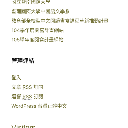
5
國立暨南國際大學
/
暨南國際大學中國語文學系
2
教育部全校型中文閱讀書寫課程革新推動計畫
3
104學年度閱寫計畫網站
崔
永
105學年度閱寫計畫網站
徽
：
管理連結
我
做
了
登入
一
文章
RSS
訂閱
個
迴響
RSS
訂閱
藍
WordPress 台灣正體中文
色
的
夢
Visitors