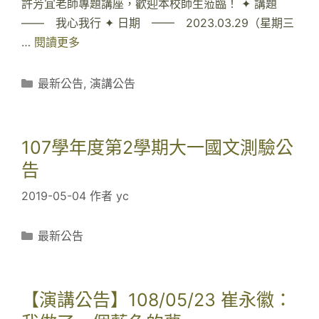
4
許芳宜老師專題講座，歡迎本校師生蒞臨！ ✦ 講題
/
—— 我心我行 ✦ 日期 —— 2023.03.29（星期三
1
…
閱讀更多
【
8
公
張
告
分
最新公告
,
演講公告
芳
】
類
慈
2
詩
0
107學年度第2學期大一國文測驗公
人
2
告
專
3
題
2019-05-04
/
作者
yc
講
0
座
3
分
最新公告
類
/
2
9
【演講公告】108/05/23 崔永徽：
許