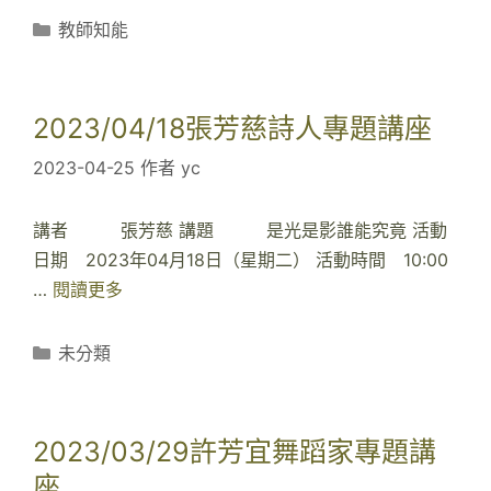
2
分
教師知能
3
類
/
0
2023/04/18張芳慈詩人專題講座
5
2023-04-25
作者
yc
/
2
講者 張芳慈 講題 是光是影誰能究竟 活動
4
日期 2023年04月18日（星期二） 活動時間 10:00
大
…
閱讀更多
2
一
0
國
2
文
分
未分類
3
類
多
/
元
0
應
2023/03/29許芳宜舞蹈家專題講
4
用
座