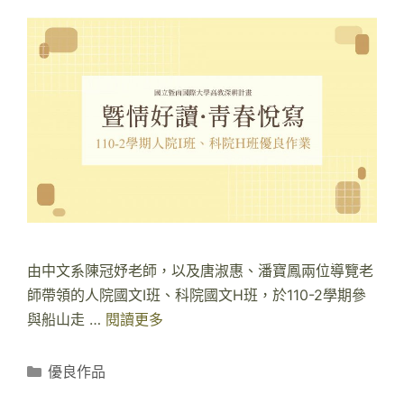
由中文系陳冠妤老師，以及唐淑惠、潘寶鳳兩位導覽老
師帶領的人院國文I班、科院國文H班，於110-2學期參
與船山走 …
閱讀更多
1
1
0
分
優良作品
-
類