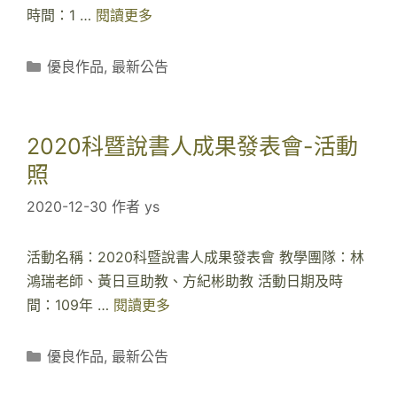
學
時間：1 …
閱讀更多
1
院
0
國
9
分
優良作品
,
最新公告
文
學
類
B
年
班
度
2020科暨說書人成果發表會-活動
成
第
照
果
1
發
2020-12-30
作者
ys
學
表
期
會
教
活動名稱：2020科暨說書人成果發表會 教學團隊：林
育
鴻瑞老師、黃日亘助教、方紀彬助教 活動日期及時
學
間：109年 …
閱讀更多
2
院
0
國
2
分
優良作品
,
最新公告
文
0
類