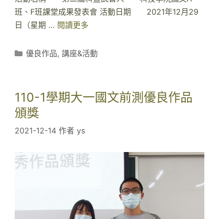
班、F班課堂成果發表會 活動日期 2021年12月29
日（星期 …
閱讀更多
2
0
2
分
優良作品
,
講座&活動
1
類
/
1
110-1學期大一國文前測優良作品
2
頒獎
/
2021-12-14
作者
ys
2
9
第
二
屆
科
暨