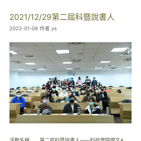
良
2021/12/29第二屆科暨說書人
作
業
2022-01-06
作者
ys
活動名稱 第二屆科暨說書人——科技學院國文A