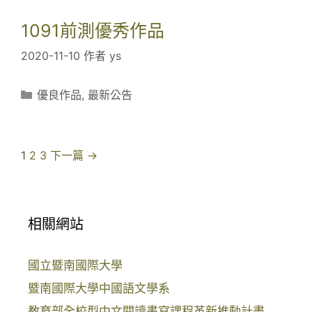
D
科
班
暨
1091前測優秀作品
成
說
2020-11-10
作者
ys
果
書
發
人
分
優良作品
,
最新公告
表
成
類
會
果
發
表
文
1
2
3
下一篇 →
會
章
-
導
活
覽
相關網站
動
照
國立暨南國際大學
暨南國際大學中國語文學系
教育部全校型中文閱讀書寫課程革新推動計畫