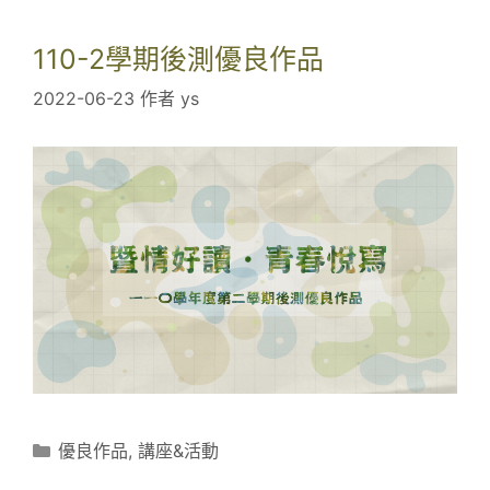
2
學
110-2學期後測優良作品
期
2022-06-23
作者
ys
人
院
國
文
I
班
、
科
院
國
文
H
分
優良作品
,
講座&活動
班
類
優