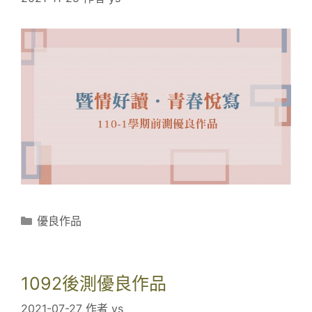
大
一
國
文
前
測
優
良
作
品
頒
獎
分
優良作品
類
1092後測優良作品
2021-07-27
作者
ys