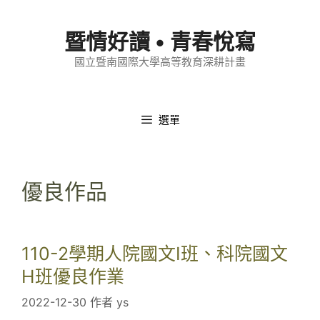
跳
至
暨情好讀 • 青春悅寫
內
國立暨南國際大學高等教育深耕計畫
容
選單
優良作品
110-2學期人院國文I班、科院國文
H班優良作業
2022-12-30
作者
ys