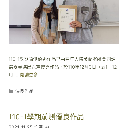
說
書
人
110-1學期前測優秀作品已由召集人陳美蘭老師會同評
選委員選出六篇優秀作品，於110年12月3日（五）-12
月 …
閱讀更多
1
1
0
分
優良作品
-
類
1
學
110-1學期前測優良作品
期
2021-11-25
作者
ys