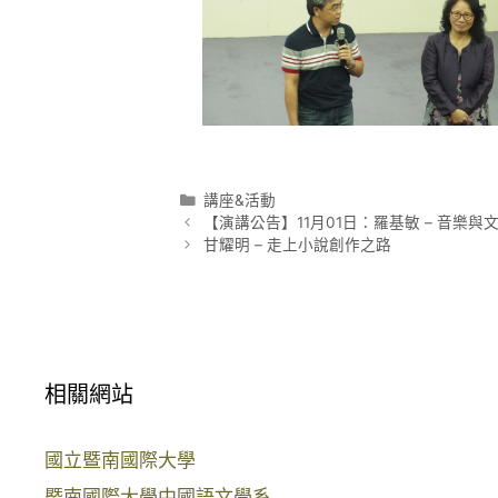
分
講座&活動
文
類
【演講公告】11月01日：羅基敏 – 音樂
章
甘耀明 – 走上小說創作之路
導
覽
相關網站
國立暨南國際大學
暨南國際大學中國語文學系