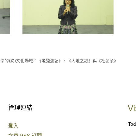
與文學的(跨)文化場域：《老殘遊記》、《大地之歌》與《杜蘭朵》
Vi
管理連結
Tod
登入
文章
RSS
訂閱