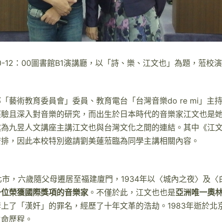
：00-12：00圖書館B1演講廳，以「詩、樂、江文也」為題，蒞校
藝術教育委員會」委員、教育電台「台灣音樂do re mi」
驗且深入對音樂的研究，而出生於日本時代的音樂家江文也是她
為九昱人文講座主講江文也與台灣文化之間的連結。其中《江文
安排，因此本校特別邀請劉美蓮蒞臨為同學主講相關內容。
北市，六歲隨父母遷居至福建廈門，1934年以〈城內之夜〉及〈
一位榮獲國際獎項的音樂家
。不僅於此，江文也也是
亞洲唯一奧
上了「漢奸」的罪名，經歷了十年文革的浩劫。1983年逝於北
生命歷程。