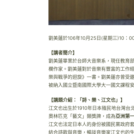
劉美蓮於106年10月25日(星期三)10
【講者簡介】
劉美蓮畢業於台師大音樂系，現任教育部「
欄作家。劉美蓮對於音樂有豐富的工作經
樂與戰爭的迴旋》一書。劉美蓮亦曾受邀
被納入國立暨南國際大學大一國文課程
【講題介紹：「詩、樂、江文也」】
江文也出生於1910年日本殖民地台灣台
奧林匹克「藝文」類獎牌，成為
亞洲第
江文也法定日本人的身份被國民黨政府套
結合詩歌與音樂，暢談音樂家江文也的