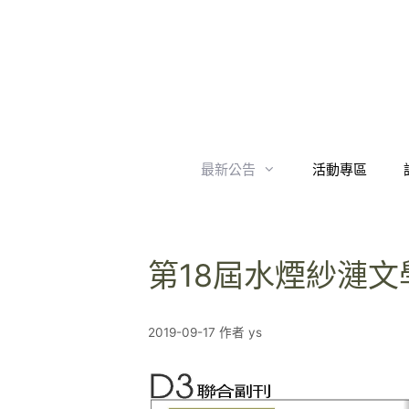
跳
至
內
容
最新公告
活動專區
第18屆水煙紗漣
2019-09-17
作者
ys