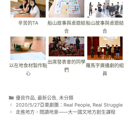
辛苦的TA
船山故事與桌遊結
船山故事與桌遊結
合
合
出席發表會的同學
以在地食材製作點
羅馬字廣播劇的組
們
心
員
分
優良作品
,
最新公告
,
未分類
文
類
2020/5/27亞東劇團：Real People, Real Struggle
章
走進地方，閱讀地景——大一國文地方創生課程
導
覽