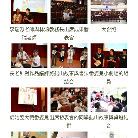
李瑞源老師與林鴻
教務長出席成果發
大合照
瑞老師
表會
長老針對作品講評
將船山故事與書法
番婆鬼小劇場的組
結合
員
虎姑婆大戰番婆鬼
出席發表會的同學
船山故事與桌遊結
們
合