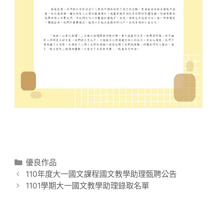
分
優良作品
文
類
110年度大一國文課程國文教學助理甄聘公告
章
1101學期大一國文教學助理錄取名單
導
覽