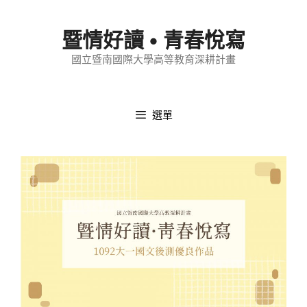
跳
至
暨情好讀 • 青春悅寫
內
國立暨南國際大學高等教育深耕計畫
容
選單