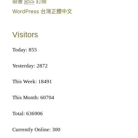
迴響
RSS
訂閱
WordPress 台灣正體中文
Visitors
Today: 855
Yesterday: 2872
This Week: 18491
This Month: 60704
Total: 636906
Currently Online: 300