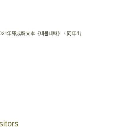
0
21
年譯成韓文本《내몸내뼈》，同年出
sitors