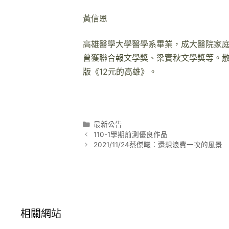
黃信恩
高雄醫學大學醫學系畢業，成大醫院家
曾獲聯合報文學獎、梁實秋文學獎等。
版《
12
元的高雄》。
分
最新公告
文
類
110-1學期前測優良作品
章
2021/11/24蔡傑曦：還想浪費一次的風景
導
覽
相關網站