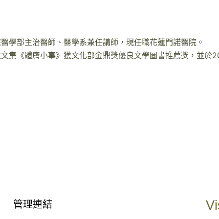
庭醫學部主治醫師、醫學系兼任
講師，現任職花蓮門諾醫院。
散文集《體膚小事》獲文化部金鼎獎優良文學圖書推薦獎，並於
2
Vi
管理連結