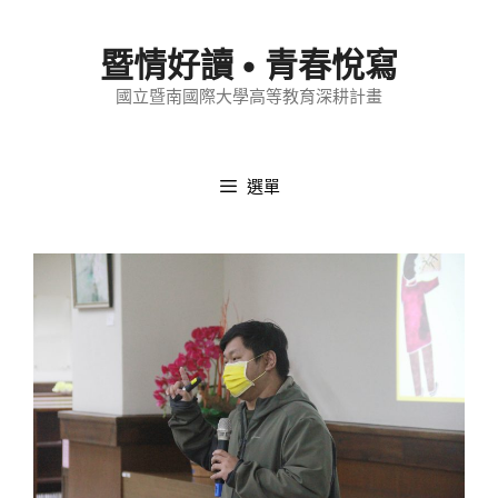
跳
至
暨情好讀 • 青春悅寫
內
國立暨南國際大學高等教育深耕計畫
容
選單