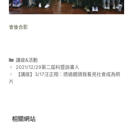
會後合影
分
講座&活動
文
類
2021/12/29第二屆科暨說書人
章
【講座】3/17汪正翔：透過鏡頭我看見社會成為照
導
片
覽
相關網站