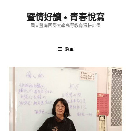
跳
至
暨情好讀 • 青春悅寫
內
國立暨南國際大學高等教育深耕計畫
容
選單