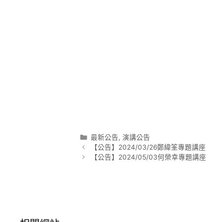
分
最新公告
,
演講公告
文
類
【公告】2024/03/26鄭緯筌專題講座
章
【公告】2024/05/03何榮幸專題講座
導
覽