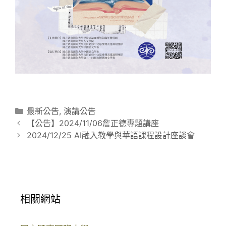
分
最新公告
,
演講公告
文
類
【公告】2024/11/06詹正德專題講座
章
2024/12/25 AI融入教學與華語課程設計座談會
導
覽
相關網站