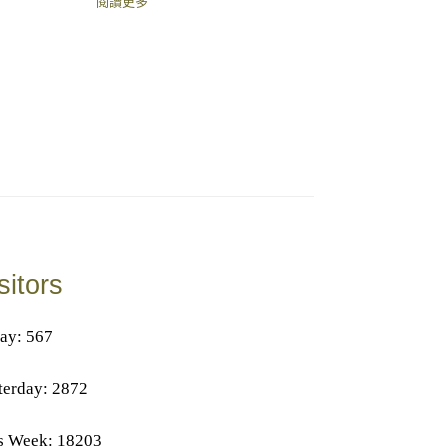
閱讀更多
sitors
ay: 567
terday: 2872
s Week: 18203