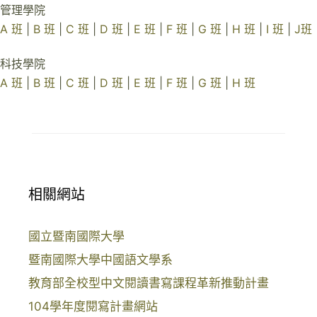
管理學院
A 班
|
B 班
|
C 班
|
D 班
|
E 班
|
F 班
|
G 班
|
H 班
|
I 班
|
J班
科技學院
A 班
|
B 班
|
C 班
|
D 班
|
E 班
|
F 班
|
G 班
|
H 班
相關網站
國立暨南國際大學
暨南國際大學中國語文學系
教育部全校型中文閱讀書寫課程革新推動計畫
104學年度閱寫計畫網站