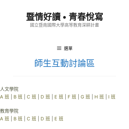
跳
至
暨情好讀 • 青春悅寫
內
國立暨南國際大學高等教育深耕計畫
容
選單
師生互動討論區
人文學院
A 班
|
B 班
|
C 班
|
D 班
|
E 班
|
F 班
|
G 班
|
H 班
|
I 班
教育學院
A 班
|
B 班
|
C 班
|
D 班
|
E 班