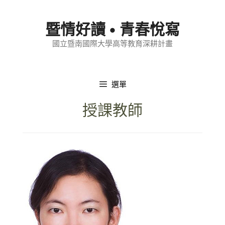
跳
至
暨情好讀 • 青春悅寫
內
國立暨南國際大學高等教育深耕計畫
容
選單
授課教師